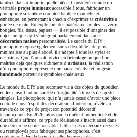
tamisée dans n’importe quelle pièce. Considéré comme un
véritable
projet lumineux
accessible à tous, fabriquer un
photophore soi-même combine habileté manuelle et
esthétique, en permettant à chacun d’exprimer sa
créativité
à
portée de main. En exploitant des matériaux simples — verre,
bougies, fils, tissus, papiers — il est possible d’imaginer des
objets uniques qui s’intègrent parfaitement dans une
décoration maison
personnalisée. Le succès du DIY
photophore repose également sur sa flexibilité : du plus
minimaliste au plus élaboré, il s’adapte à tous les styles et
occasions. Que l’on soit novice en
bricolage
ou que l’on
maîtrise déjà quelques rudiments d’
artisanat
, la réalisation
d’un photophore représente une pause créative et un geste
handmade
porteur de symboles chaleureux.
Le monde du DIY a su redonner vie à des objets du quotidien
en leur insufflant un souffle d’originalité à travers des gestes
simples. Le photophore, qui n’a jamais cessé d’avoir une place
centrale dans l’esprit des décorateurs d’intérieur, révèle au
travers de ce type de projet son potentiel décoratif
insoupçonné. En 2026, alors que la quête d’authenticité et de
durabilité s’affirme, ce type de réalisation s’inscrit aussi dans
une démarche écoresponsable. Utiliser des matériaux recyclés
ou réemployés pour fabriquer ses photophores, c’est
conjuguer l’idée de beauté à celle de respect de