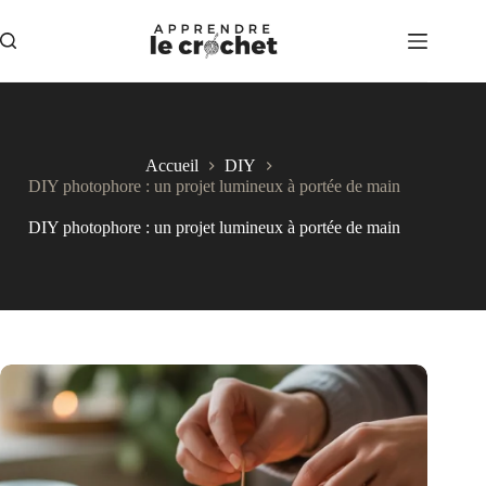
Passer
au
contenu
Accueil
DIY
DIY photophore : un projet lumineux à portée de main
DIY photophore : un projet lumineux à portée de main